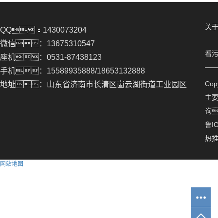
关
QQ：1430073204
微信：13675310547
看
座机：0531-87438123
手机：15589935888/18653132888
Co
地址：山东省济南市长清区崮云湖街道工业园区
主
询
鲁IC
热
网站地图